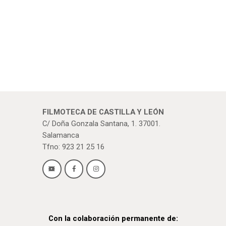
b
e
t
ú
E
a
s
v
s
q
d
e
e
u
n
E
e
t
v
FILMOTECA DE CASTILLA Y LEÓN
d
o
C/ Doña Gonzala Santana, 1. 37001.
e
a
Salamanca
s
n
Tfno: 923 21 25 16
y
t
v
o
i
s
Con la colaboración permanente de: