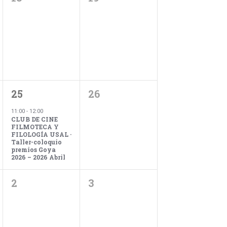
eventos,
eventos,
e
v
i
1
0
25
26
s
evento,
eventos,
11:00
-
12:00
CLUB DE CINE
FILMOTECA Y
t
FILOLOGÍA USAL ·
Taller-coloquio
premios Goya
2026 – 2026 Abril
a
0
0
2
3
s
eventos,
eventos,
d