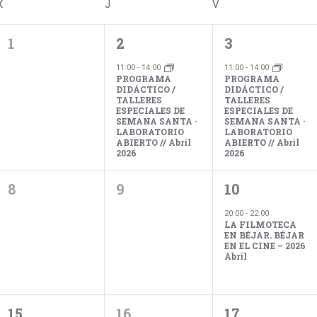
X
MIÉRCOLES
J
JUEVES
V
VIERNES
0
1
1
1
2
3
eventos,
evento,
evento,
11:00
-
14:00
11:00
-
14:00
PROGRAMA
PROGRAMA
DIDÁCTICO /
DIDÁCTICO /
TALLERES
TALLERES
ESPECIALES DE
ESPECIALES DE
SEMANA SANTA ·
SEMANA SANTA ·
LABORATORIO
LABORATORIO
ABIERTO // Abril
ABIERTO // Abril
2026
2026
0
0
1
8
9
10
eventos,
eventos,
evento,
20:00
-
22:00
LA FILMOTECA
EN BÉJAR. BÉJAR
EN EL CINE – 2026
Abril
1
0
1
15
16
17