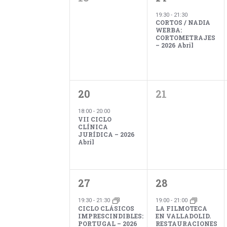
d
eventos,
evento,
B
i
19:30
-
21:30
u
CORTOS / NADIA
WERBA:
s
CORTOMETRAJES
c
– 2026 Abril
a
ó
a
E
v
1
0
20
21
r
e
n
evento,
eventos,
n
18:00
-
20:00
VII CICLO
t
CLÍNICA
o
JURÍDICA – 2026
i
Abril
d
s
p
a
1
2
27
28
o
r
e
evento,
eventos,
a
19:30
-
21:30
19:00
-
21:00
CICLO CLÁSICOS
LA FILMOTECA
l
IMPRESCINDIBLES:
EN VALLADOLID.
a
PORTUGAL – 2026
RESTAURACIONES