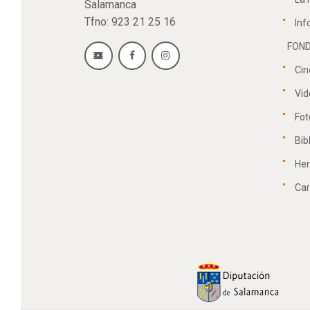
n
Salamanca
e
Tfno: 923 21 25 16
Inf
FOND
t
d
Cin
Vid
o
Fot
a
Bib
He
s
y
Car
v