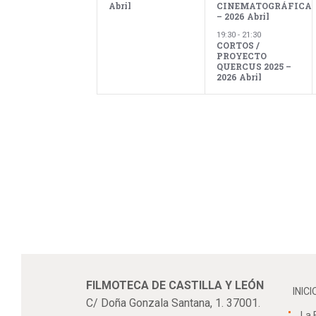
d
Abril
CINEMATOGRÁFICA
p
b
– 2026 Abril
a
19:30
-
21:30
CORTOS /
l
PROYECTO
e
a
QUERCUS 2025 –
ú
2026 Abril
b
r
a
E
c
s
l
a
v
v
q
e
.
e
u
FILMOTECA DE CASTILLA Y LEÓN
INICI
C/ Doña Gonzala Santana, 1. 37001.
La 