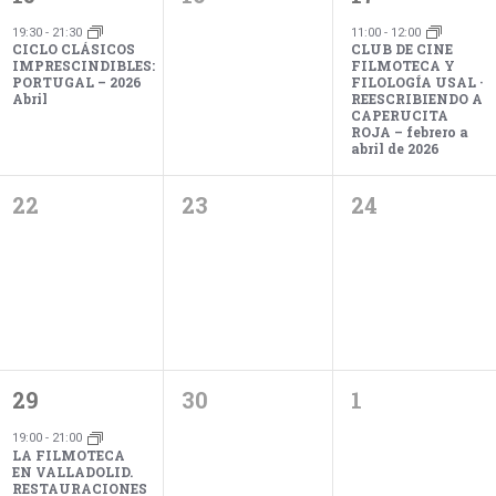
evento,
eventos,
evento,
19:30
-
21:30
11:00
-
12:00
CICLO CLÁSICOS
CLUB DE CINE
IMPRESCINDIBLES:
FILMOTECA Y
PORTUGAL – 2026
FILOLOGÍA USAL ·
Abril
REESCRIBIENDO A
CAPERUCITA
ROJA – febrero a
abril de 2026
0
0
0
22
23
24
eventos,
eventos,
eventos,
1
0
0
29
30
1
evento,
eventos,
eventos,
19:00
-
21:00
LA FILMOTECA
EN VALLADOLID.
RESTAURACIONES