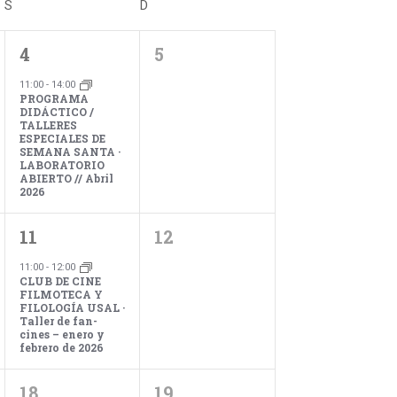
S
SÁBADO
D
DOMINGO
e
1
0
4
5
evento,
eventos,
g
11:00
-
14:00
PROGRAMA
DIDÁCTICO /
a
TALLERES
ESPECIALES DE
SEMANA SANTA ·
LABORATORIO
c
ABIERTO // Abril
2026
i
1
0
11
12
evento,
eventos,
11:00
-
12:00
ó
CLUB DE CINE
FILMOTECA Y
FILOLOGÍA USAL ·
Taller de fan-
n
cines – enero y
febrero de 2026
d
0
0
18
19