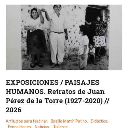
EXPOSICIONES / PAISAJES
HUMANOS. Retratos de Juan
Pérez de la Torre (1927-2020) //
2026
Artilugios para fascinar
,
Basilio Martín Patino
,
Didáctica
,
Exposiciones
,
Noticias
,
Talleres