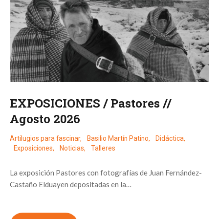
EXPOSICIONES / Pastores //
Agosto 2026
Artilugios para fascinar
,
Basilio Martín Patino
,
Didáctica
,
Exposiciones
,
Noticias
,
Talleres
La exposición Pastores con fotografías de Juan Fernández-
Castaño Elduayen depositadas en la…