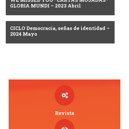
i
GLORIA MUNDI – 2023 Abril
s
t
CICLO Democracia, señas de identidad –
2024 Mayo
a
s
d
e
E
v
e
Revista
n
t