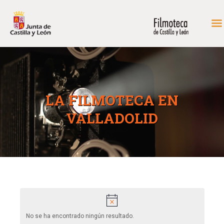
INICIO
FONDOS DE CONSULTA
LA FILMOTECA EN
PROGRAMACIÓN
VALLADOLID
EXPOSICIONES
DIDÁCTICA
RODAR EN CASTILLA Y
LEÓN
MÁS…
CONTACTAR
A
No se ha encontrado ningún resultado.