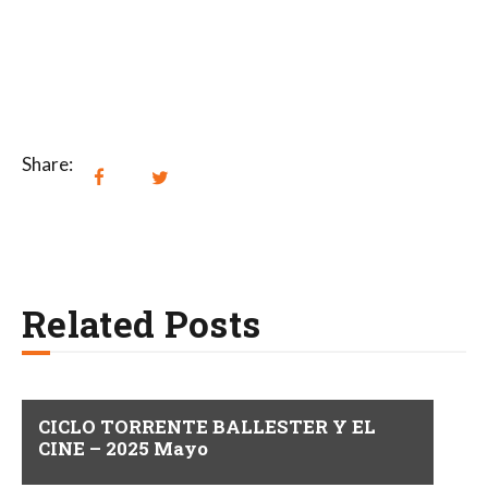
i
e
.
s
b
t
ú
a
s
s
Share:
q
d
e
u
E
e
v
d
Related Posts
e
a
n
y
t
v
o
CICLO TORRENTE BALLESTER Y EL
CINE – 2025 Mayo
i