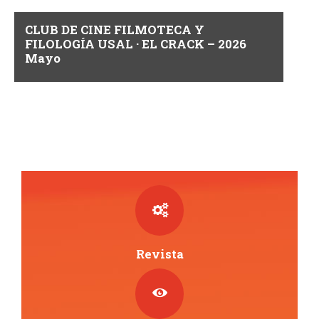
s
CLUB DE CINE FILMOTECA Y
t
FILOLOGÍA USAL · EL CRACK – 2026
Mayo
a
s
d
e
E
v
e
Revista
n
t
o