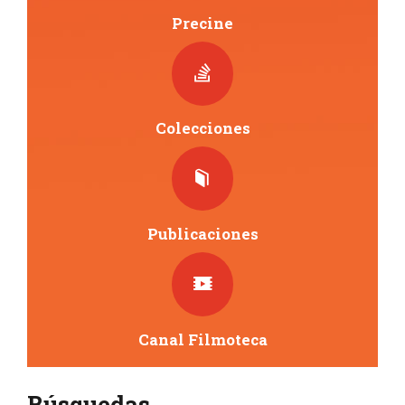
s
Precine
Colecciones
Publicaciones
Canal Filmoteca
Búsquedas