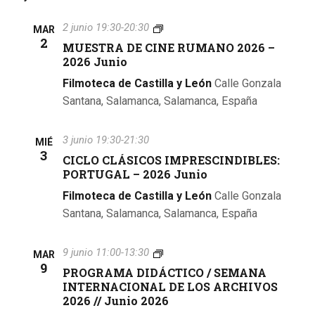
b
t
ú
M
2 junio 19:30
-
20:30
MAR
a
U
2
MUESTRA DE CINE RUMANO 2026 –
s
E
s
2026 Junio
S
q
T
d
Filmoteca de Castilla y León
Calle Gonzala
R
Santana, Salamanca, Salamanca, España
e
u
A
D
E
e
E
3 junio 19:30
-
21:30
MIÉ
C
v
3
CICLO CLÁSICOS IMPRESCINDIBLES:
d
I
e
PORTUGAL – 2026 Junio
N
a
E
n
Filmoteca de Castilla y León
Calle Gonzala
R
y
Santana, Salamanca, Salamanca, España
U
t
M
v
o
A
P
9 junio 11:00
-
13:30
N
MAR
R
9
i
O
PROGRAMA DIDÁCTICO / SEMANA
O
2
INTERNACIONAL DE LOS ARCHIVOS
G
s
0
2026 // Junio 2026
R
2