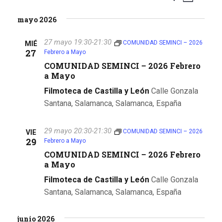
L
S
u
a
i
a
mayo 2026
e
s
s
v
l
v
c
t
e
27 mayo 19:30
-
21:30
e
COMUNIDAD SEMINCI – 2026
MIÉ
a
a
27
e
Febrero a Mayo
c
r
g
c
COMUNIDAD SEMINCI – 2026 Febrero
g
a
a Mayo
i
o
a
c
Filmoteca de Castilla y León
Calle Gonzala
n
Santana, Salamanca, Salamanca, España
i
c
a
ó
r
i
29 mayo 20:30
-
21:30
COMUNIDAD SEMINCI – 2026
VIE
f
n
29
Febrero a Mayo
e
ó
d
COMUNIDAD SEMINCI – 2026 Febrero
c
a Mayo
n
h
e
a
Filmoteca de Castilla y León
Calle Gonzala
d
v
.
Santana, Salamanca, Salamanca, España
i
e
s
junio 2026