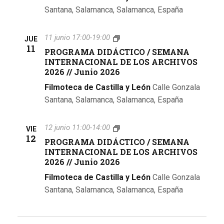
M
N
R
O
Santana, Salamanca, Salamanca, España
6
A
T
C
/
/
D
E
H
S
/
I
R
I
P
11 junio 17:00
-
19:00
E
J
JUE
D
N
V
R
11
M
u
PROGRAMA DIDÁCTICO / SEMANA
Á
A
O
O
A
n
INTERNACIONAL DE LOS ARCHIVOS
C
C
S
G
N
i
T
2026 // Junio 2026
I
2
R
A
o
I
O
0
A
I
2
Filmoteca de Castilla y León
Calle Gonzala
C
N
2
M
N
0
O
Santana, Salamanca, Salamanca, España
A
6
A
T
2
/
L
/
D
E
6
S
D
/
I
R
P
12 junio 11:00
-
14:00
E
E
J
VIE
D
N
R
12
M
L
u
PROGRAMA DIDÁCTICO / SEMANA
Á
A
O
A
O
n
INTERNACIONAL DE LOS ARCHIVOS
C
C
G
N
S
i
T
2026 // Junio 2026
I
R
A
A
o
I
O
A
I
R
2
Filmoteca de Castilla y León
Calle Gonzala
C
N
M
N
C
0
O
Santana, Salamanca, Salamanca, España
A
A
T
H
2
/
L
D
E
I
6
S
D
I
R
V
E
E
D
N
O