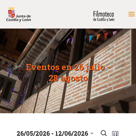
INICIO
FONDOS DE CONSULTA
PROGRAMACIÓN
Eventos en 26 julio -
EXPOSICIONES
28 agosto
DIDÁCTICA
RODAR EN CASTILLA Y
LEÓN
MÁS…
CONTACTAR
 - 
26/05/2026
12/06/2026
N
N
B