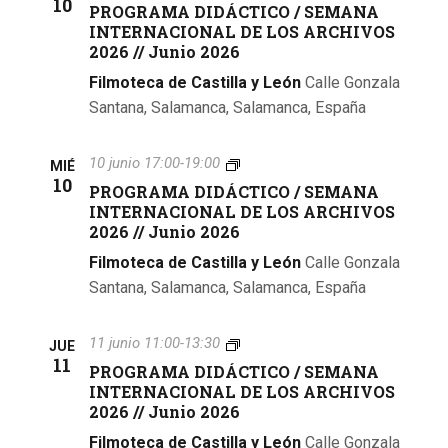
10
E
PROGRAMA DIDÁCTICO / SEMANA
I
N
O
M
INTERNACIONAL DE LOS ARCHIVOS
N
A
G
A
2026 // Junio 2026
E
C
R
N
R
I
A
A
Filmoteca de Castilla y León
Calle Gonzala
U
O
M
I
Santana, Salamanca, Salamanca, España
M
N
A
N
A
A
D
T
N
L
I
E
P
10 junio 17:00
-
19:00
O
D
MIÉ
D
R
R
10
2
E
PROGRAMA DIDÁCTICO / SEMANA
Á
N
O
0
L
INTERNACIONAL DE LOS ARCHIVOS
C
A
G
2
O
T
2026 // Junio 2026
C
R
6
S
I
I
A
–
A
Filmoteca de Castilla y León
Calle Gonzala
C
O
M
2
R
O
Santana, Salamanca, Salamanca, España
N
A
0
C
/
A
D
2
H
S
L
I
6
I
P
11 junio 11:00
-
13:30
E
D
JUE
D
J
V
R
11
M
E
PROGRAMA DIDÁCTICO / SEMANA
Á
u
O
O
A
L
INTERNACIONAL DE LOS ARCHIVOS
C
n
S
G
N
O
T
2026 // Junio 2026
i
2
R
A
S
I
o
0
A
I
A
Filmoteca de Castilla y León
Calle Gonzala
C
2