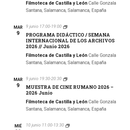
A
t
6
Filmoteca de Castilla y León
Calle Gonzala
M
–
Santana, Salamanca, Salamanca, España
A
a
2
D
0
I
s
2
P
9 junio 17:00
-
19:00
MAR
D
6
R
9
PROGRAMA DIDÁCTICO / SEMANA
Á
d
J
O
INTERNACIONAL DE LOS ARCHIVOS
C
u
G
T
2026 // Junio 2026
e
n
R
I
i
A
Filmoteca de Castilla y León
Calle Gonzala
C
E
o
M
O
Santana, Salamanca, Salamanca, España
A
/
v
D
S
I
M
9 junio 19:30
-
20:30
E
e
MAR
D
U
9
M
MUESTRA DE CINE RUMANO 2026 –
Á
E
A
n
2026 Junio
C
S
N
T
T
A
t
Filmoteca de Castilla y León
Calle Gonzala
I
R
I
Santana, Salamanca, Salamanca, España
C
A
N
o
O
D
T
/
E
E
s
P
10 junio 11:00
-
13:30
S
MIÉ
C
R
R