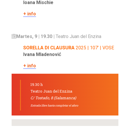
Ioana Mischie
+ info
Martes, 9 | 19.30 |
Teatro Juan del Enzina
SORELLA DI CLAUSURA
2025 | 107’ | VOSE
Ivana Mladenović
+ info
19.30 h
Teatro Juan del Enzina
C/ Tostado, 8 (Salamanca)
Entrada libre hasta completar el aforo