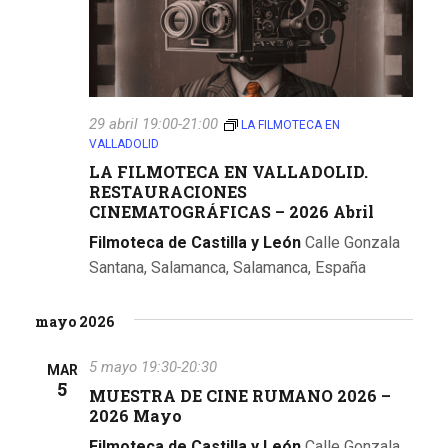
t
a
s
d
29 abril 19:00
-
21:00
LA FILMOTECA EN
VALLADOLID
e
LA FILMOTECA EN VALLADOLID.
RESTAURACIONES
E
CINEMATOGRÁFICAS – 2026 Abril
v
Filmoteca de Castilla y León
Calle Gonzala
Santana, Salamanca, Salamanca, España
e
n
mayo 2026
t
5 mayo 19:30
-
20:30
MAR
5
o
MUESTRA DE CINE RUMANO 2026 –
2026 Mayo
s
Filmoteca de Castilla y León
Calle Gonzala