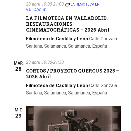
b
28 abril 19:00
-
21:00
LA FILMOTECA EN
t
ú
VALLADOLID
a
LA FILMOTECA EN VALLADOLID.
s
RESTAURACIONES
s
CINEMATOGRÁFICAS – 2026 Abril
q
d
Filmoteca de Castilla y León
Calle Gonzala
e
u
Santana, Salamanca, Salamanca, España
E
e
v
28 abril 19:30
-
21:30
MAR
d
28
CORTOS / PROYECTO QUERCUS 2025 –
e
2026 Abril
a
n
Filmoteca de Castilla y León
Calle Gonzala
y
t
Santana, Salamanca, Salamanca, España
v
o
MIÉ
i
29
s