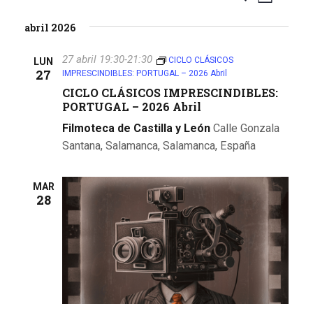
L
S
u
a
i
a
abril 2026
e
s
s
v
l
v
c
t
e
27 abril 19:30
-
21:30
e
CICLO CLÁSICOS
LUN
a
a
27
e
IMPRESCINDIBLES: PORTUGAL – 2026 Abril
c
r
g
c
CICLO CLÁSICOS IMPRESCINDIBLES:
g
a
PORTUGAL – 2026 Abril
i
o
a
c
Filmoteca de Castilla y León
Calle Gonzala
n
Santana, Salamanca, Salamanca, España
i
c
a
ó
r
i
MAR
f
n
28
e
ó
d
c
n
h
e
a
d
v
.
i
e
s