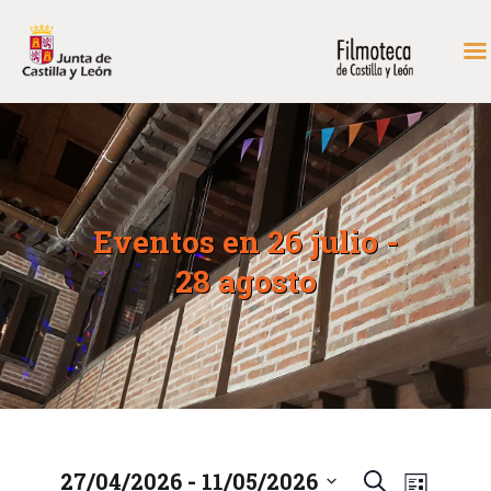
INICIO
FONDOS DE CONSULTA
PROGRAMACIÓN
Eventos en 26 julio -
EXPOSICIONES
28 agosto
DIDÁCTICA
RODAR EN CASTILLA Y
LEÓN
MÁS…
CONTACTAR
 - 
27/04/2026
11/05/2026
N
N
B