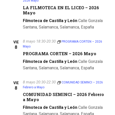
b
2026 Mayo
t
LA FILMOTECA EN EL LICEO – 2026
ú
Mayo
a
s
Filmoteca de Castilla y León
Calle Gonzala
s
Santana, Salamanca, Salamanca, España
q
d
e
u
8 mayo 18:30
-
20:30
PROGRAMA CORTEN – 2026
VIE
8
E
Mayo
e
PROGRAMA CORTEN – 2026 Mayo
v
d
Filmoteca de Castilla y León
Calle Gonzala
e
Santana, Salamanca, Salamanca, España
a
n
y
t
8 mayo 20:30
-
22:30
COMUNIDAD SEMINCI – 2026
VIE
8
v
o
Febrero a Mayo
COMUNIDAD SEMINCI – 2026 Febrero
i
a Mayo
s
Filmoteca de Castilla y León
Calle Gonzala
Santana, Salamanca, Salamanca, España