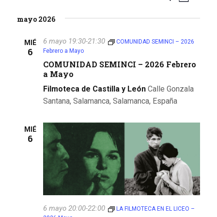
L
S
u
a
i
a
mayo 2026
e
s
s
v
l
v
c
t
e
6 mayo 19:30
-
21:30
e
COMUNIDAD SEMINCI – 2026
MIÉ
a
a
6
e
Febrero a Mayo
c
r
g
c
COMUNIDAD SEMINCI – 2026 Febrero
g
a
a Mayo
i
o
a
c
Filmoteca de Castilla y León
Calle Gonzala
n
Santana, Salamanca, Salamanca, España
i
c
a
ó
r
i
MIÉ
f
n
6
e
ó
d
c
n
h
e
a
d
v
.
i
e
6 mayo 20:00
-
22:00
LA FILMOTECA EN EL LICEO –
s