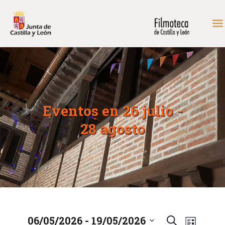
INICIO
FONDOS DE CONSULTA
PROGRAMACIÓN
Eventos en 26 julio -
EXPOSICIONES
28 agosto
DIDÁCTICA
RODAR EN CASTILLA Y
LEÓN
MÁS…
CONTACTAR
 - 
06/05/2026
19/05/2026
N
N
B