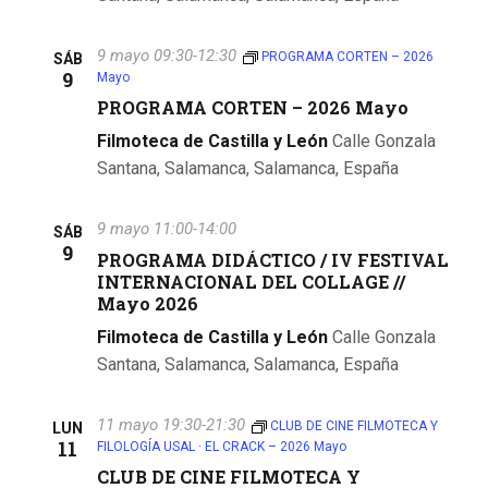
t
a
9 mayo 09:30
-
12:30
PROGRAMA CORTEN – 2026
SÁB
9
Mayo
s
PROGRAMA CORTEN – 2026 Mayo
d
Filmoteca de Castilla y León
Calle Gonzala
Santana, Salamanca, Salamanca, España
e
E
9 mayo 11:00
-
14:00
SÁB
9
v
PROGRAMA DIDÁCTICO / IV FESTIVAL
INTERNACIONAL DEL COLLAGE //
e
Mayo 2026
Filmoteca de Castilla y León
Calle Gonzala
n
Santana, Salamanca, Salamanca, España
t
o
11 mayo 19:30
-
21:30
CLUB DE CINE FILMOTECA Y
LUN
11
FILOLOGÍA USAL · EL CRACK – 2026 Mayo
s
CLUB DE CINE FILMOTECA Y