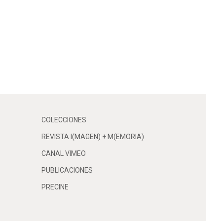
e
v
i
s
COLECCIONES
t
REVISTA I(MAGEN) + M(EMORIA)
CANAL VIMEO
a
PUBLICACIONES
s
PRECINE
d