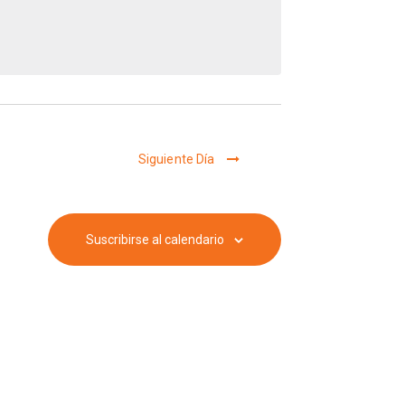
e
g
a
Siguiente Día
c
i
Suscribirse al calendario
ó
n
d