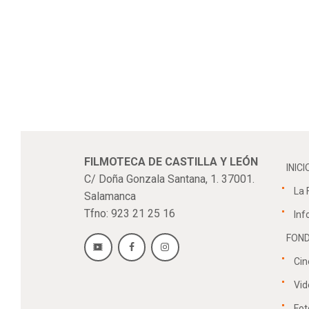
B
i
u
s
c
ó
a
E
v
e
n
n
FILMOTECA DE CASTILLA Y LEÓN
t
INICI
C/ Doña Gonzala Santana, 1. 37001.
o
La 
Salamanca
d
s
Tfno: 923 21 25 16
Inf
p
a
FOND
r
e
Cin
a
l
Vid
a
Fot