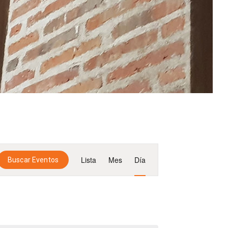
N
Lista
Mes
Día
Buscar Eventos
a
v