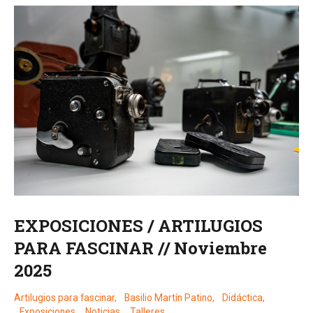
EXPOSICIONES / ARTILUGIOS
PARA FASCINAR // Noviembre
2025
Artilugios para fascinar
,
Basilio Martín Patino
,
Didáctica
,
Exposiciones
,
Noticias
,
Talleres