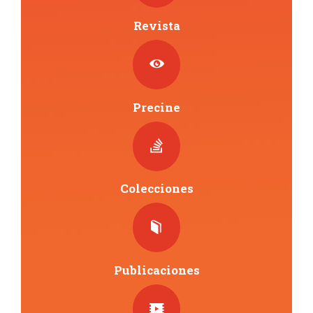
n
Revista
t
o
s
Precine
Colecciones
Publicaciones