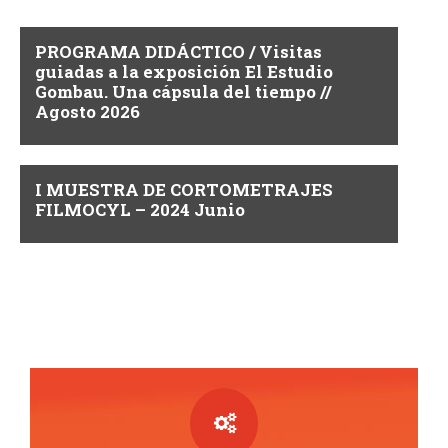
y
t
v
o
PROGRAMA DIDÁCTICO / Visitas
guiadas a la exposición El Estudio
i
Gombau. Una cápsula del tiempo //
Agosto 2026
s
t
I MUESTRA DE CORTOMETRAJES
a
FILMOCYL – 2024 Junio
s
d
e
E
v
e