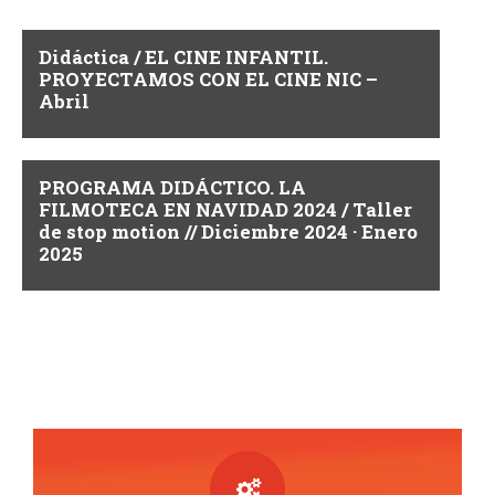
y
t
v
o
Didáctica / EL CINE INFANTIL.
PROYECTAMOS CON EL CINE NIC –
i
Abril
s
t
PROGRAMA DIDÁCTICO. LA
FILMOTECA EN NAVIDAD 2024 / Taller
a
de stop motion // Diciembre 2024 · Enero
2025
s
d
e
E
v
e