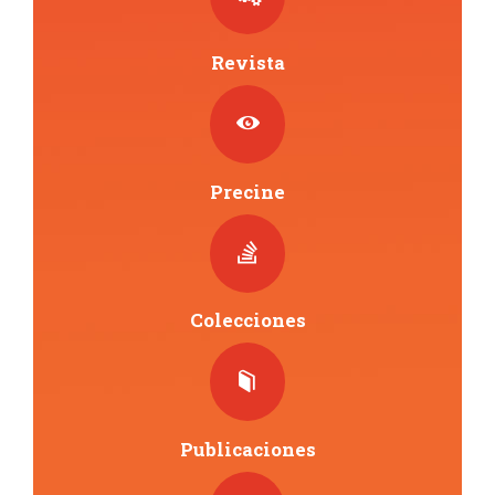
n
t
Revista
o
s
Precine
Colecciones
Publicaciones