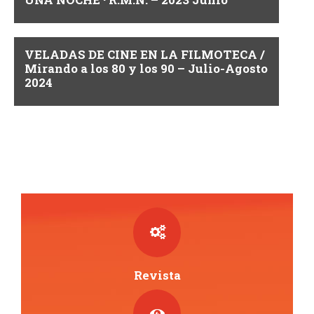
i
s
VELADAS DE CINE EN LA FILMOTECA /
t
Mirando a los 80 y los 90 – Julio-Agosto
2024
a
s
d
e
E
v
e
Revista
n
t