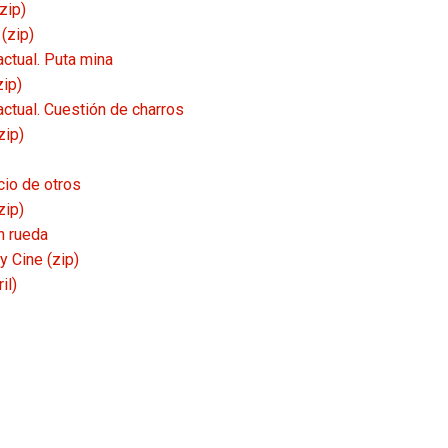
zip)
(zip)
actual. Puta mina
zip)
actual. Cuestión de charros
zip)
cio de otros
zip)
n rueda
y Cine (zip)
il)