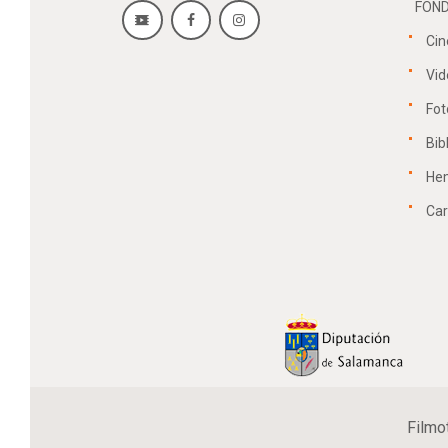
FOND
Cin
Vid
Fot
Bib
He
Car
Filmo