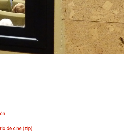
ión
rio de cine (zip)