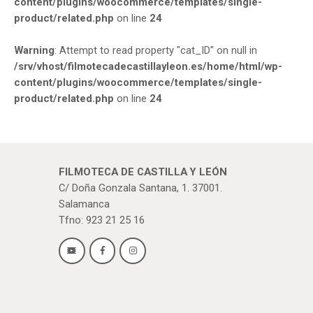
content/plugins/woocommerce/templates/single-
product/related.php
on line
24
Warning
: Attempt to read property "cat_ID" on null in
/srv/vhost/filmotecadecastillayleon.es/home/html/wp-
content/plugins/woocommerce/templates/single-
product/related.php
on line
24
FILMOTECA DE CASTILLA Y LEÓN
C/ Doña Gonzala Santana, 1. 37001.
Salamanca
Tfno: 923 21 25 16