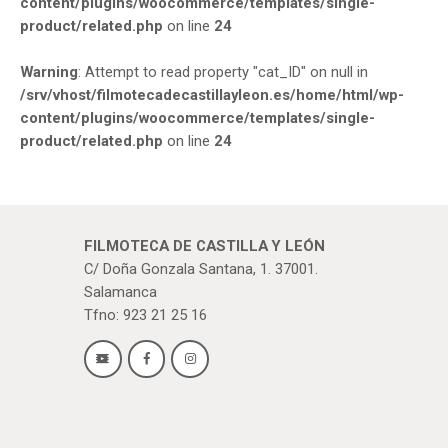
content/plugins/woocommerce/templates/single-
product/related.php
on line
24
Warning
: Attempt to read property "cat_ID" on null in
/srv/vhost/filmotecadecastillayleon.es/home/html/wp-
content/plugins/woocommerce/templates/single-
product/related.php
on line
24
FILMOTECA DE CASTILLA Y LEÓN
C/ Doña Gonzala Santana, 1. 37001.
Salamanca
Tfno: 923 21 25 16