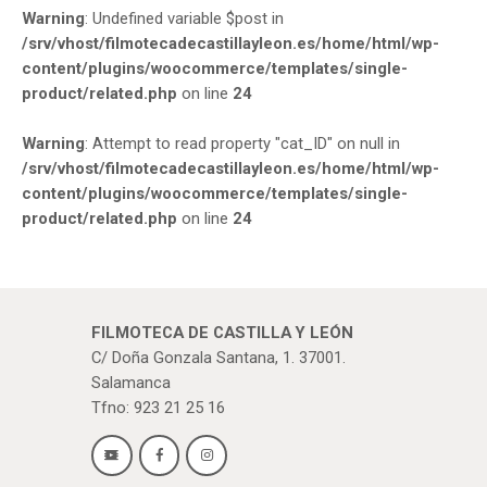
Warning
: Undefined variable $post in
/srv/vhost/filmotecadecastillayleon.es/home/html/wp-
content/plugins/woocommerce/templates/single-
product/related.php
on line
24
Warning
: Attempt to read property "cat_ID" on null in
/srv/vhost/filmotecadecastillayleon.es/home/html/wp-
content/plugins/woocommerce/templates/single-
product/related.php
on line
24
FILMOTECA DE CASTILLA Y LEÓN
C/ Doña Gonzala Santana, 1. 37001.
Salamanca
Tfno: 923 21 25 16