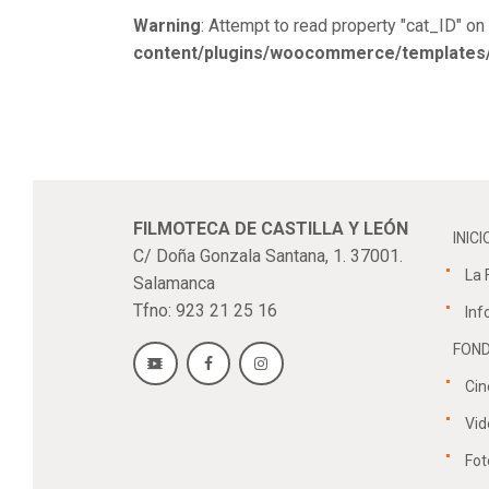
Warning
: Attempt to read property "cat_ID" on 
content/plugins/woocommerce/templates/s
FILMOTECA DE CASTILLA Y LEÓN
INICI
C/ Doña Gonzala Santana, 1. 37001.
La 
Salamanca
Tfno: 923 21 25 16
Inf
FOND
Cin
Vid
Fot