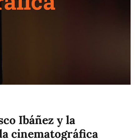
áfica
sco Ibáñez y la
la cinematográfica