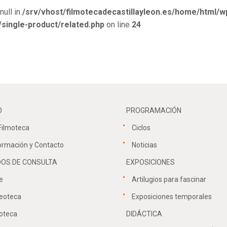
null in
/srv/vhost/filmotecadecastillayleon.es/home/html/w
ingle-product/related.php
on line
24
O
PROGRAMACIÓN
Filmoteca
Ciclos
ormación y Contacto
Noticias
OS DE CONSULTA
EXPOSICIONES
e
Artilugios para fascinar
eoteca
Exposiciones temporales
oteca
DIDÁCTICA