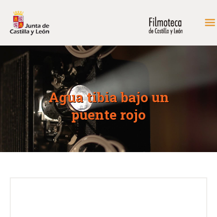
INICIO
FONDOS DE CONSULTA
Agua tibia bajo un
PROGRAMACIÓN
puente rojo
EXPOSICIONES
DIDÁCTICA
RODAR EN CASTILLA Y
LEÓN
MÁS…
CONTACTAR