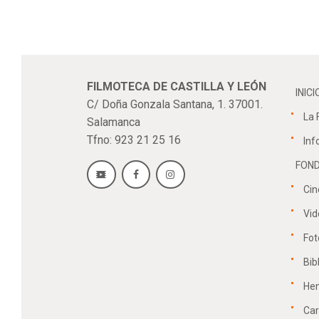
FILMOTECA DE CASTILLA Y LEÓN
INICI
C/ Doña Gonzala Santana, 1. 37001.
La 
Salamanca
Tfno: 923 21 25 16
Inf
FOND
Cin
Vid
Fot
Bib
He
Car