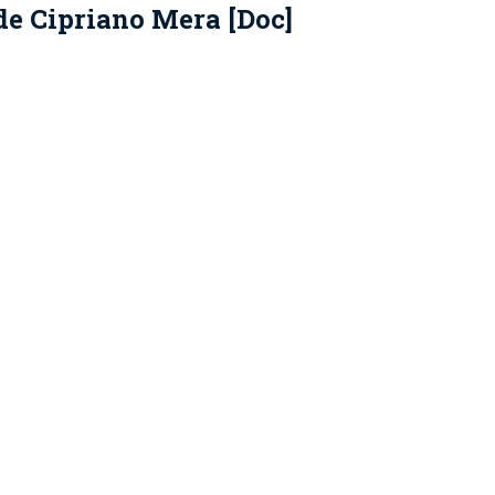
 de Cipriano Mera [Doc]
e