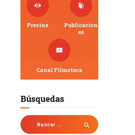
Precine
Publicacion
Es
Canal Filmoteca
Búsquedas
Buscar: