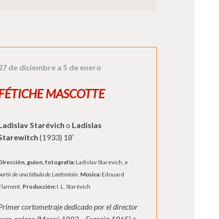
27 de diciembre a 5 de enero
FÉTICHE MASCOTTE
Ladislav Starévich
o
Ladislas
Starewitch
(1933) 18′
Dirección, guion, fotografía:
Ladislav Starevich,
a
partir de una fábula de Lanfontain
.
Música:
Edouard
Flament.
Producción:
I. L. Starévich
Primer cortometraje dedicado por el director
ruso-polaco (Moscú,1882 – Francia 1965) a