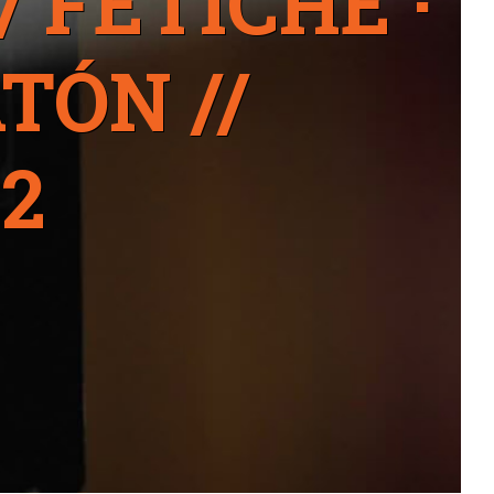
 / FETICHE ·
TÓN //
22