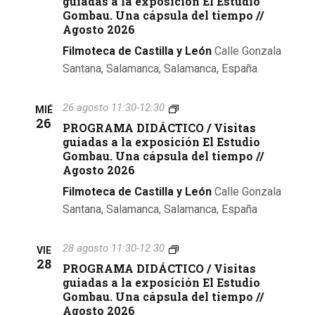
guiadas a la exposición El Estudio
E
s
a
G
e
I
Gombau. Una cápsula del tiempo //
l
g
R
x
C
Agosto 2026
E
u
s
A
p
O
s
i
M
Filmoteca de Castilla y León
Calle Gonzala
o
/
t
a
d
A
s
V
Santana, Salamanca, Salamanca, España
u
d
D
i
i
d
a
e
I
c
s
i
s
D
i
i
P
26 agosto 11:30
-
12:30
MIÉ
o
a
E
Á
ó
t
R
26
G
l
PROGRAMA DIDÁCTICO / Visitas
C
n
a
O
o
a
v
T
guiadas a la exposición El Estudio
E
s
G
m
e
I
Gombau. Una cápsula del tiempo //
l
g
R
b
x
e
C
Agosto 2026
E
u
A
a
p
O
s
i
M
Filmoteca de Castilla y León
Calle Gonzala
u
o
n
/
t
a
A
.
s
V
Santana, Salamanca, Salamanca, España
u
d
D
U
i
t
i
d
a
I
n
c
s
i
s
D
a
i
o
i
P
28 agosto 11:30
-
12:30
VIE
o
a
Á
c
ó
t
R
28
G
l
PROGRAMA DIDÁCTICO / Visitas
C
á
n
s
a
O
o
a
T
guiadas a la exposición El Estudio
p
E
s
G
m
e
I
Gombau. Una cápsula del tiempo //
s
l
g
R
b
x
C
Agosto 2026
u
E
u
A