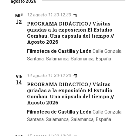
e
agosto 2026
s
s
v
l
v
c
t
e
P
12 agosto 11:30
-
12:30
e
MIÉ
a
a
R
12
e
c
PROGRAMA DIDÁCTICO / Visitas
r
g
O
c
guiadas a la exposición El Estudio
G
g
a
Gombau. Una cápsula del tiempo //
i
R
Agosto 2026
o
A
a
c
M
n
Filmoteca de Castilla y León
Calle Gonzala
i
A
c
a
Santana, Salamanca, Salamanca, España
D
r
ó
I
i
f
D
n
P
14 agosto 11:30
-
12:30
VIE
e
Á
ó
R
14
d
PROGRAMA DIDÁCTICO / Visitas
C
c
O
T
guiadas a la exposición El Estudio
n
h
G
e
I
Gombau. Una cápsula del tiempo //
a
R
C
d
Agosto 2026
v
A
.
O
M
Filmoteca de Castilla y León
Calle Gonzala
i
/
e
A
V
Santana, Salamanca, Salamanca, España
D
s
i
b
I
s
t
D
i
P