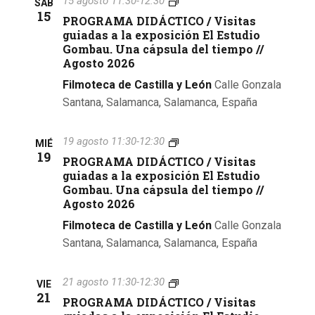
ú
15 agosto 11:30
-
12:30
SÁB
Á
a
t
R
15
PROGRAMA DIDÁCTICO / Visitas
C
a
O
s
T
guiadas a la exposición El Estudio
s
s
G
I
Gombau. Una cápsula del tiempo //
g
R
q
d
C
Agosto 2026
u
A
O
i
e
M
u
Filmoteca de Castilla y León
Calle Gonzala
/
a
A
V
Santana, Salamanca, Salamanca, España
E
d
D
e
i
a
I
v
s
s
D
d
i
P
19 agosto 11:30
-
12:30
MIÉ
a
Á
e
t
R
19
l
PROGRAMA DIDÁCTICO / Visitas
C
a
a
O
n
a
T
guiadas a la exposición El Estudio
s
G
e
I
y
Gombau. Una cápsula del tiempo //
t
g
R
x
C
Agosto 2026
u
A
p
O
v
o
i
M
Filmoteca de Castilla y León
Calle Gonzala
o
/
a
A
s
V
i
Santana, Salamanca, Salamanca, España
d
D
i
i
a
I
c
s
s
s
D
i
i
P
21 agosto 11:30
-
12:30
VIE
a
Á
ó
t
t
R
21
l
PROGRAMA DIDÁCTICO / Visitas
C
n
a
O
a
T