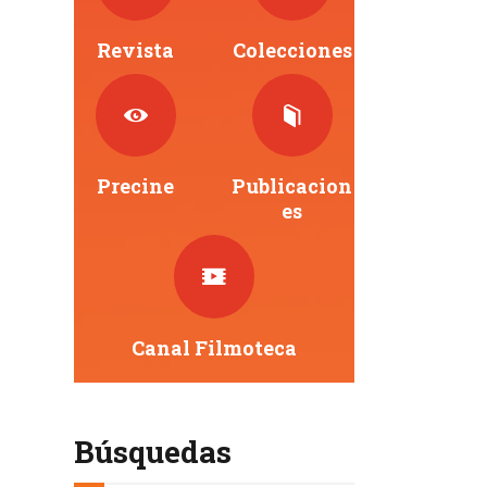
Revista
Colecciones
Precine
Publicacion
Es
Canal Filmoteca
Búsquedas