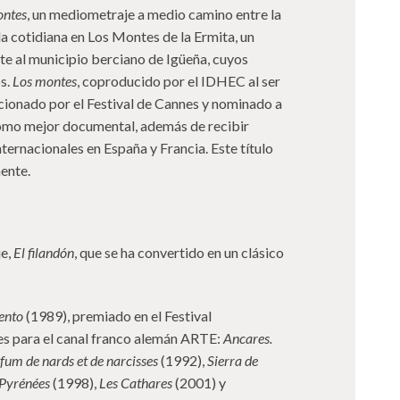
ontes
, un mediometraje a medio camino entre la
ida cotidiana en Los Montes de la Ermita, un
e al municipio berciano de Igüeña, cuyos
s.
Los montes
, coproducido por el IDHEC al ser
eccionado por el Festival de Cannes y nominado a
como mejor documental, además de recibir
ernacionales en España y Francia. Este título
ente.
je,
El filandón
, que se ha convertido en un clásico
ento
(1989), premiado en el Festival
s para el canal franco alemán ARTE:
Ancares.
rfum de nards et de narcisses
(1992),
Sierra de
Pyrénées
(1998),
Les Cathares
(2001) y