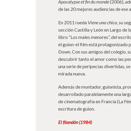
Apocalypse et fin du monde
(2006), ad
de las 20 mejores audiencias de ese 
En 2011 rueda
Viene una chica
, su se
sección Castilla y León en Largo de l
libro “Los males menores”, del escri
el guion-el film está protagonizado 
Down. Con sus amigos del colegio, su
descubrir tanto el amor como las peq
una serie de peripecias divertidas, se
mirada nueva.
Además de montador, guionista, pro
desarrollado paralelamente una larg
de cinematografía en Francia (La Fém
escritura de guion.
El filandón (1984)