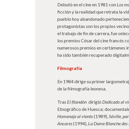
Debutó en el cine en 1981 con
Los m
ficción y la realidad que retrata la v
pueblo hoy abandonado pertenecient
protagonistas son los propios vecino
el trabajo de fin de carrera, fue sel
los premios César del cine francés 
numerosos premios en certámenes int
ha sido también recuperado digitalm
Filmografía
En 1984 dirige su primer largometra
de la filmografía leonesa.
Tras
El filandón
dirigió
Dedicado al vi
Etnográfico de Huesca; documentale
Homenaje al viento
(1989),
Séville, pa
Ancares
(1994),
La Dame Blanche des 