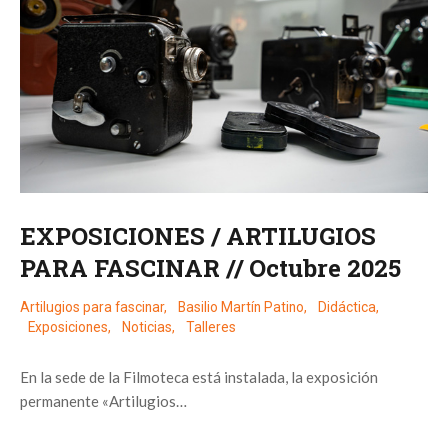
EXPOSICIONES / ARTILUGIOS
PARA FASCINAR // Octubre 2025
Artilugios para fascinar
,
Basilio Martín Patino
,
Didáctica
,
Exposiciones
,
Noticias
,
Talleres
En la sede de la Filmoteca está instalada, la exposición
permanente «Artilugios…