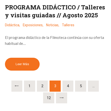
PROGRAMA DIDÁCTICO / Talleres
y visitas guiadas // Agosto 2025
Didáctica
,
Exposiciones
,
Noticias
,
Talleres
El programa didáctico de la Filmoteca continúa con su oferta
habitual de…
Leer Más
Paginación
de
PAGE
1
PAGE
2
PAGE
3
PAGE
4
PAGE
5
…
entradas
>
PAGE
12