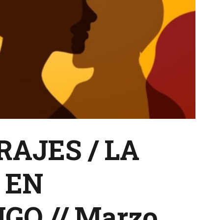
AJES / LA
 EN
O // Marzo