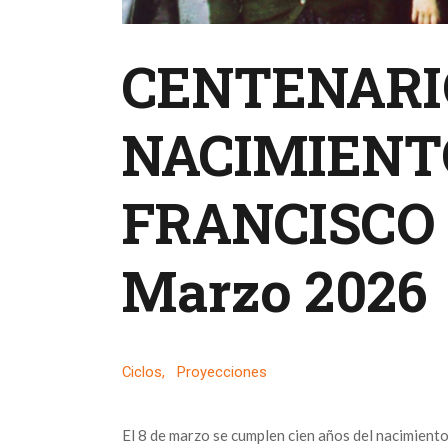
CENTENARI
NACIMIENT
FRANCISCO 
Marzo 2026
Ciclos
,
Proyecciones
El 8 de marzo se cumplen cien años del nacimient