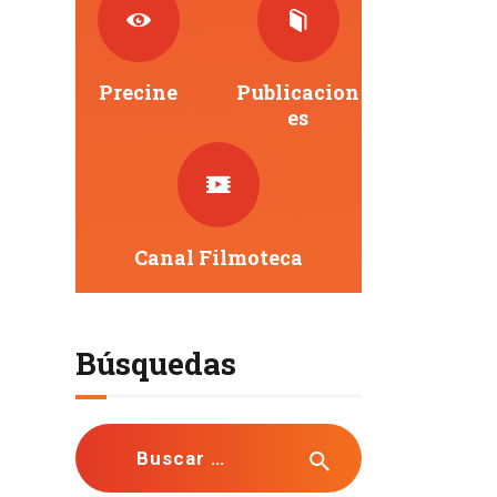
Precine
Publicacion
Es
Canal Filmoteca
Búsquedas
Buscar: