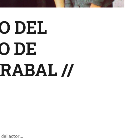
O DEL
O DE
RABAL //
o del actor…