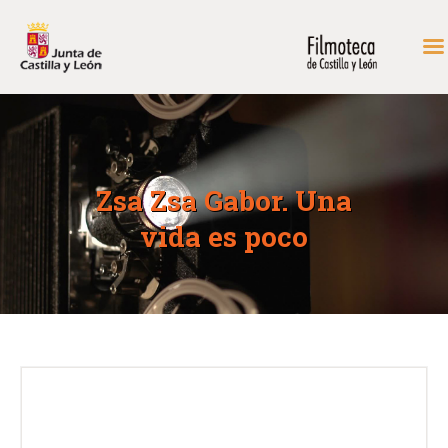
INICIO
FONDOS DE CONSULTA
Zsa Zsa Gabor. Una
PROGRAMACIÓN
vida es poco
EXPOSICIONES
DIDÁCTICA
RODAR EN CASTILLA Y
LEÓN
MÁS…
CONTACTAR