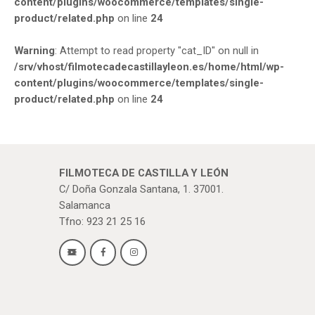
content/plugins/woocommerce/templates/single-
product/related.php
on line
24
Warning
: Attempt to read property "cat_ID" on null in
/srv/vhost/filmotecadecastillayleon.es/home/html/wp-
content/plugins/woocommerce/templates/single-
product/related.php
on line
24
FILMOTECA DE CASTILLA Y LEÓN
C/ Doña Gonzala Santana, 1. 37001.
Salamanca
Tfno: 923 21 25 16