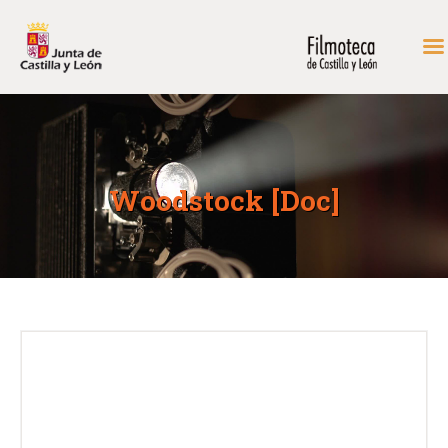
INICIO
FONDOS DE CONSULTA
Woodstock [Doc]
PROGRAMACIÓN
EXPOSICIONES
DIDÁCTICA
RODAR EN CASTILLA Y
LEÓN
MÁS…
CONTACTAR