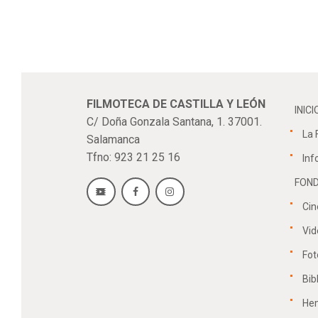
FILMOTECA DE CASTILLA Y LEÓN
INICI
C/ Doña Gonzala Santana, 1. 37001.
La 
Salamanca
Tfno: 923 21 25 16
Inf
FOND
Cin
Vid
Fot
Bib
He