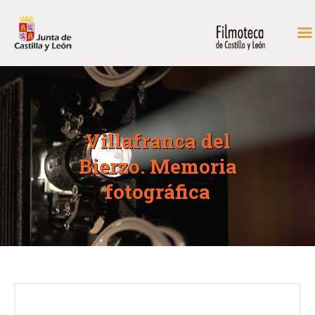
INICIO
FONDOS DE CONSULTA
Villafranca del
PROGRAMACIÓN
Bierzo. Memoria
EXPOSICIONES
DIDÁCTICA
fotográfica
RODAR EN CASTILLA Y
LEÓN
MÁS…
CONTACTAR