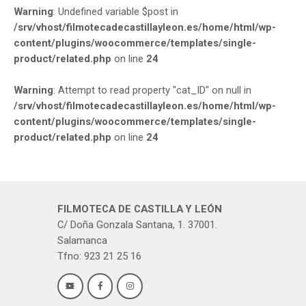
Warning
: Undefined variable $post in
/srv/vhost/filmotecadecastillayleon.es/home/html/wp-
content/plugins/woocommerce/templates/single-
product/related.php
on line
24
Warning
: Attempt to read property "cat_ID" on null in
/srv/vhost/filmotecadecastillayleon.es/home/html/wp-
content/plugins/woocommerce/templates/single-
product/related.php
on line
24
FILMOTECA DE CASTILLA Y LEÓN
C/ Doña Gonzala Santana, 1. 37001.
Salamanca
Tfno: 923 21 25 16