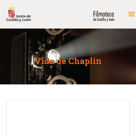
INICIO
FONDOS DE CONSULTA
Vida de Chaplin
PROGRAMACIÓN
EXPOSICIONES
DIDÁCTICA
RODAR EN CASTILLA Y
LEÓN
MÁS…
CONTACTAR