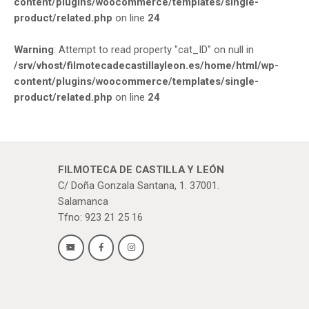
content/plugins/woocommerce/templates/single-
product/related.php
on line
24
Warning
: Attempt to read property "cat_ID" on null in
/srv/vhost/filmotecadecastillayleon.es/home/html/wp-
content/plugins/woocommerce/templates/single-
product/related.php
on line
24
FILMOTECA DE CASTILLA Y LEÓN
C/ Doña Gonzala Santana, 1. 37001.
Salamanca
Tfno: 923 21 25 16