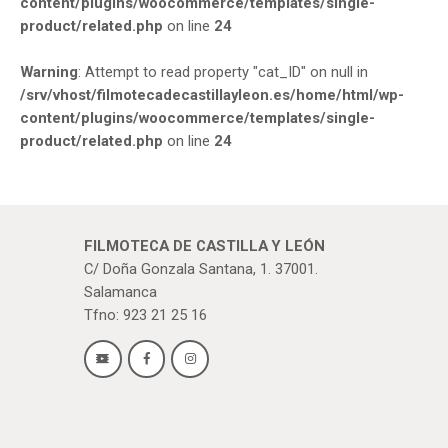
content/plugins/woocommerce/templates/single-
product/related.php
on line
24
Warning
: Attempt to read property "cat_ID" on null in
/srv/vhost/filmotecadecastillayleon.es/home/html/wp-
content/plugins/woocommerce/templates/single-
product/related.php
on line
24
FILMOTECA DE CASTILLA Y LEÓN
C/ Doña Gonzala Santana, 1. 37001.
Salamanca
Tfno: 923 21 25 16