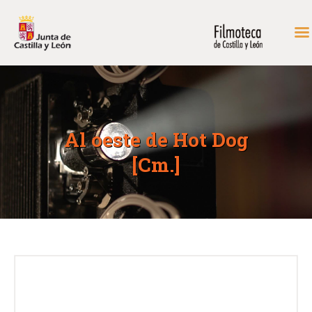
INICIO
FONDOS DE CONSULTA
Al oeste de Hot Dog
PROGRAMACIÓN
[Cm.]
EXPOSICIONES
DIDÁCTICA
RODAR EN CASTILLA Y
LEÓN
MÁS…
CONTACTAR