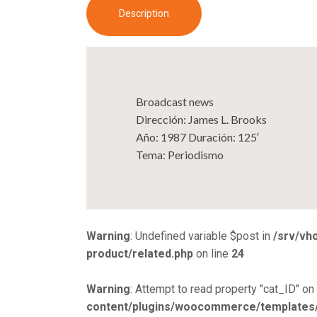
Description
Broadcast news
Dirección: James L. Brooks
Año: 1987 Duración: 125′
Tema: Periodismo
Warning
: Undefined variable $post in
/srv/vh
product/related.php
on line
24
Warning
: Attempt to read property "cat_ID" on 
content/plugins/woocommerce/templates/s