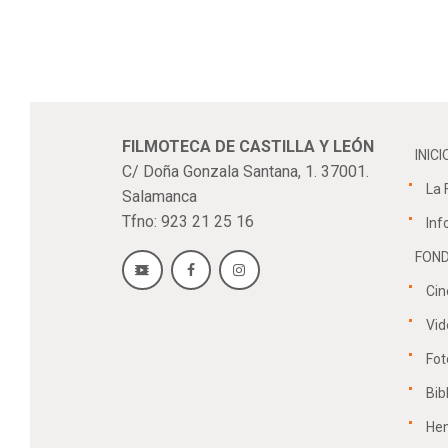
FILMOTECA DE CASTILLA Y LEÓN
INICI
C/ Doña Gonzala Santana, 1. 37001.
La 
Salamanca
Tfno: 923 21 25 16
Inf
FOND
Cin
Vid
Fot
Bib
He