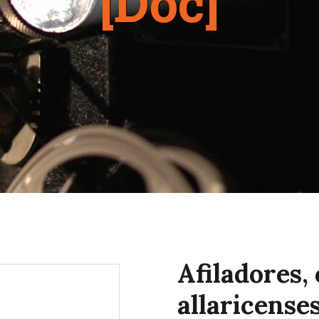
[Doc]
CONTACTAR
Afiladores, 
allaricense