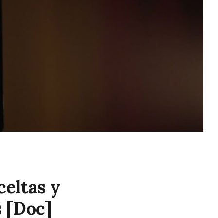
celtas y
s [Doc]