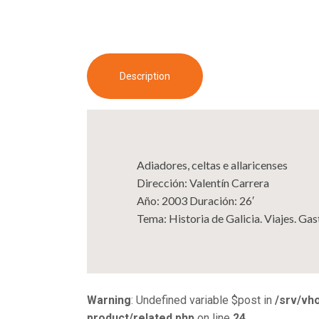
Description
Adiadores, celtas e allaricenses
Dirección: Valentín Carrera
Año: 2003 Duración: 26′
Tema: Historia de Galicia. Viajes. Ga
Warning
: Undefined variable $post in
/srv/vh
product/related.php
on line
24