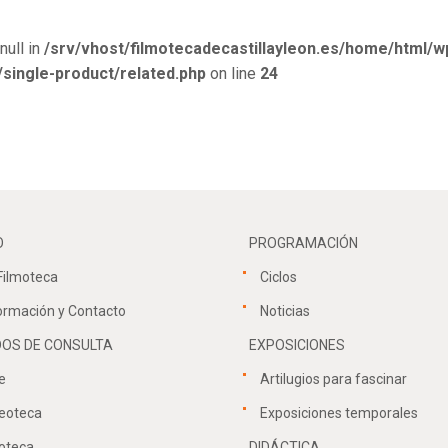
null in
/srv/vhost/filmotecadecastillayleon.es/home/html/w
ingle-product/related.php
on line
24
O
PROGRAMACIÓN
Filmoteca
Ciclos
ormación y Contacto
Noticias
OS DE CONSULTA
EXPOSICIONES
e
Artilugios para fascinar
eoteca
Exposiciones temporales
oteca
DIDÁCTICA