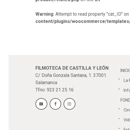
Warning
: Attempt to read property "cat_ID" on 
content/plugins/woocommerce/templates/s
FILMOTECA DE CASTILLA Y LEÓN
INICI
C/ Doña Gonzala Santana, 1. 37001.
La 
Salamanca
Tfno: 923 21 25 16
Inf
FOND
Cin
Vid
Fot