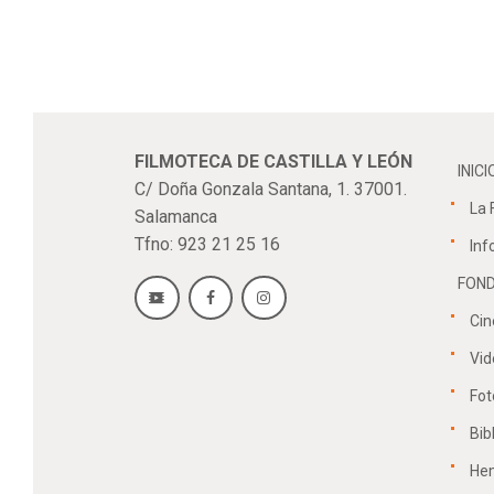
FILMOTECA DE CASTILLA Y LEÓN
INICI
C/ Doña Gonzala Santana, 1. 37001.
La 
Salamanca
Tfno: 923 21 25 16
Inf
FOND
Cin
Vid
Fot
Bib
He