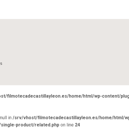
es
ost/filmotecadecastillayleon.es/home/html/wp-content/pl
null in
/srv/vhost/filmotecadecastillayleon.es/home/html/w
ingle-product/related.php
on line
24