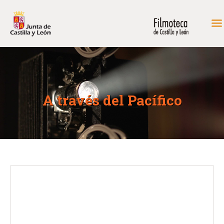
INICIO
FONDOS DE CONSULTA
A través del Pacífico
PROGRAMACIÓN
EXPOSICIONES
DIDÁCTICA
RODAR EN CASTILLA Y
LEÓN
MÁS…
CONTACTAR