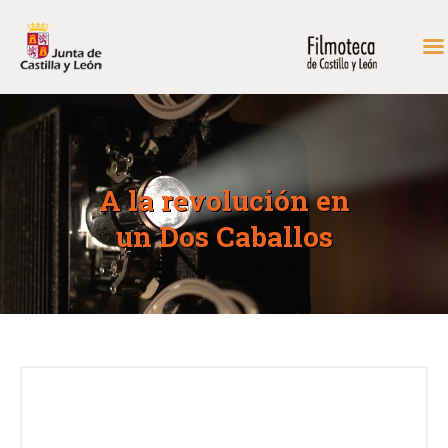
INICIO
FONDOS DE CONSULTA
A la revolución en
PROGRAMACIÓN
un Dos Caballos
EXPOSICIONES
DIDÁCTICA
RODAR EN CASTILLA Y
LEÓN
MÁS…
CONTACTAR