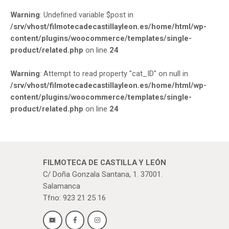
Warning
: Undefined variable $post in
/srv/vhost/filmotecadecastillayleon.es/home/html/wp-
content/plugins/woocommerce/templates/single-
product/related.php
on line
24
Warning
: Attempt to read property "cat_ID" on null in
/srv/vhost/filmotecadecastillayleon.es/home/html/wp-
content/plugins/woocommerce/templates/single-
product/related.php
on line
24
FILMOTECA DE CASTILLA Y LEÓN
C/ Doña Gonzala Santana, 1. 37001.
Salamanca
Tfno: 923 21 25 16