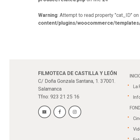
Warning
: Attempt to read property "cat_ID" on 
content/plugins/woocommerce/templates/s
FILMOTECA DE CASTILLA Y LEÓN
INICI
C/ Doña Gonzala Santana, 1. 37001.
La 
Salamanca
Tfno: 923 21 25 16
Inf
FOND
Cin
Vid
Fot