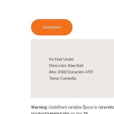
Description
Six Feet Under
Dirección: Alan Ball
Año: 2002 Duración: 693’
Tema: Comedia
Warning
: Undefined variable $post in
/srv/vh
product/related.php
on line
24