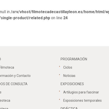
null in
/srv/vhost/filmotecadecastillayleon.es/home/html/w
ingle-product/related.php
on line
24
O
PROGRAMACIÓN
Filmoteca
Ciclos
ormación y Contacto
Noticias
OS DE CONSULTA
EXPOSICIONES
e
Artilugios para fascinar
eoteca
Exposiciones temporales
oteca
DIDÁCTICA