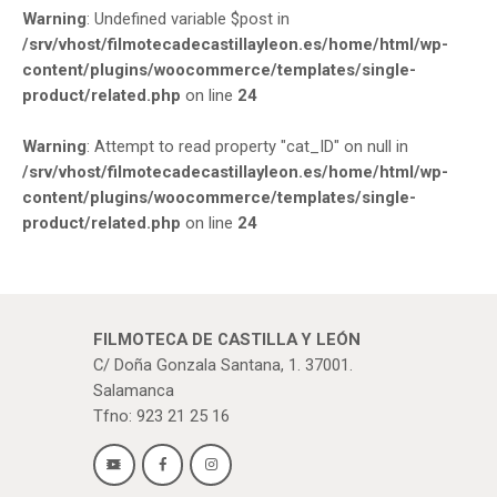
Warning
: Undefined variable $post in
/srv/vhost/filmotecadecastillayleon.es/home/html/wp-
content/plugins/woocommerce/templates/single-
product/related.php
on line
24
Warning
: Attempt to read property "cat_ID" on null in
/srv/vhost/filmotecadecastillayleon.es/home/html/wp-
content/plugins/woocommerce/templates/single-
product/related.php
on line
24
FILMOTECA DE CASTILLA Y LEÓN
C/ Doña Gonzala Santana, 1. 37001.
Salamanca
Tfno: 923 21 25 16